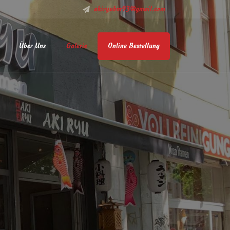
akiryubm93@gmail.com
Über Uns
Galerie
Online Bestellung