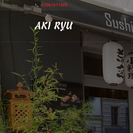
03061671888
AKI RYU