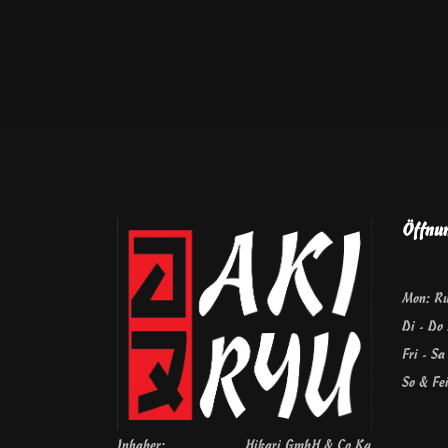
Öffnu
Mon: R
Di - Do
Fri - S
So & Fe
Inhaber:
Hikari GmbH & Co.Kg